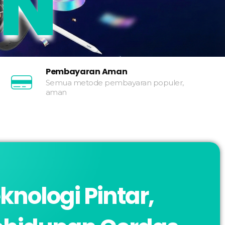
ON
Pembayaran Aman
Semua metode pembayaran populer,
aman
knologi Pintar,