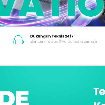
VATI
Dukungan Teknis 24/7
Bantuan instalasi & konsultasi kapan saja
Te
DE