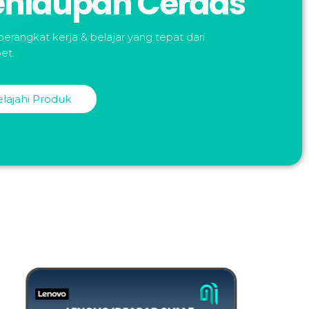
ehidupan Cerdas
 perangkat kerja & belajar yang tepat dari
et.
elajahi Produk