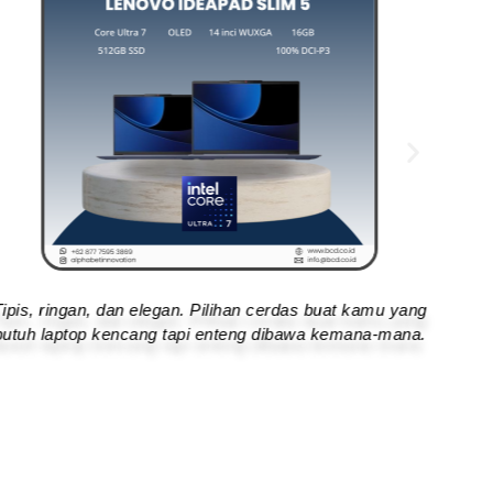
Tipis, ringan, dan elegan. Pilihan cerdas buat kamu yang
Tipis
butuh laptop kencang tapi enteng dibawa kemana-mana.
butuh