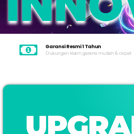
INNO
Garansi Resmi 1 Tahun
Dukungan klaim garansi mudah & cepat
UPGRA