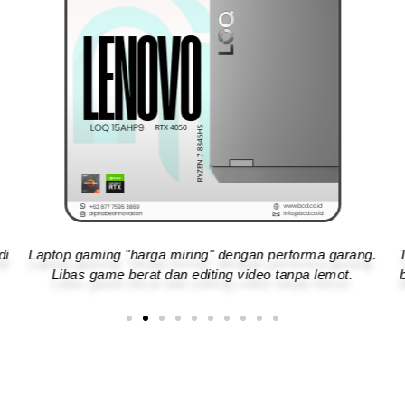
.
Tipis, ringan, dan elegan. Pilihan cerdas buat kamu yang
butuh laptop kencang tapi enteng dibawa kemana-mana.