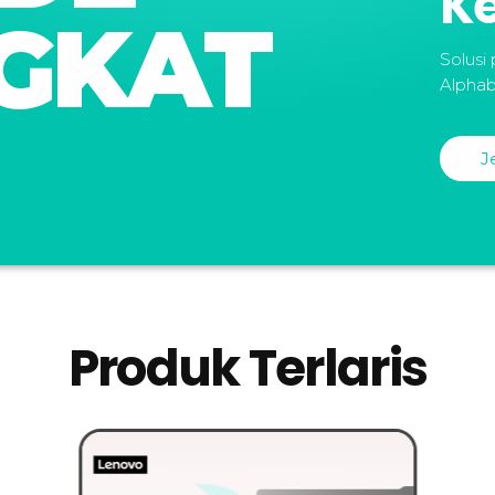
K
GKAT
Solusi
Alphab
J
Produk Terlaris