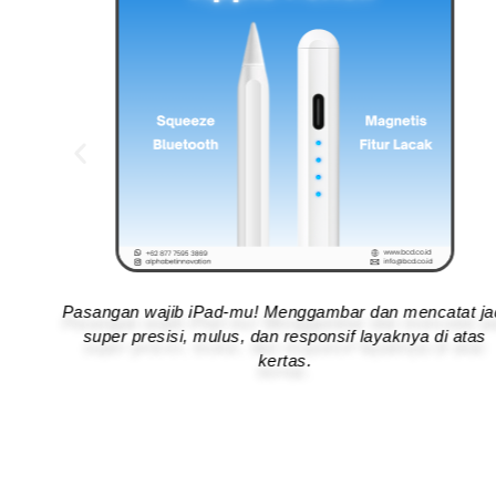
t jadi
Laptop gaming "harga miring" dengan performa garang
atas
Libas game berat dan editing video tanpa lemot.