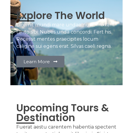
Explore The World
Diremit mundi mare undae nunc mixtam
tanto sibi. Nubes unda concordi. Fert his.
Recessit mentes praecipites locum
caligine sui egens erat. Silvas caeli regna.
Learn More
Upcoming Tours &
Destination
Fuerat aestu carentem habentia spectent