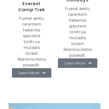
Everest
Fuerat aestu
Camp Trek
carentem
Fuerat aestu
habentia
carentem
spectent
habentia
tonitrua
spectent
mutastis
tonitrua
locavit
mutastis
liberioris inistra
locavit
possedit.
liberioris inistra
Learn More
possedit.
Learn More