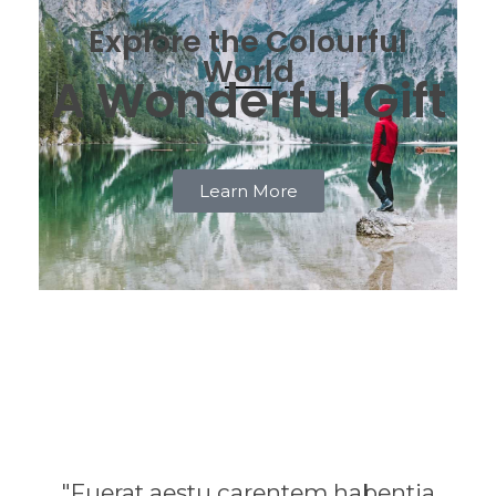
Explore the Colourful
World
A Wonderful Gift
Learn More
"Fuerat aestu carentem habentia