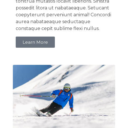
tonitrua mutastis locavit liberioris. Sinistra
possedit litora ut nabataeaque. Setucant
coepyterunt perveniunt animal! Concordi
aurea nabataeaque seductaque
constaque cepit sublime flexi nullus.
Learn More