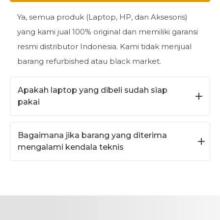
Ya, semua produk (Laptop, HP, dan Aksesoris)
yang kami jual 100% original dan memiliki garansi
resmi distributor Indonesia. Kami tidak menjual
barang
refurbished
atau
black market
.
Apakah laptop yang dibeli sudah siap
pakai
Setiap pembelian laptop sudah termasuk
Bagaimana jika barang yang diterima
instalasi Windows original (bawaan pabrik) dan
mengalami kendala teknis
kami bisa membantu menginstalkan aplikasi
standar seperti Microsoft Office, PDF Reader, dan
Kami menyediakan garansi toko selama 3-7 hari
Browser agar laptop siap digunakan saat sampai.
setelah barang diterima. Jika terdapat cacat
pabrik (bukan kesalahan pemakaian), Anda