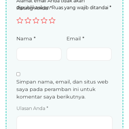
Alamat email Anda tidak akan
dipublikasikan.
Rating Anda
*
Ruas yang wajib ditandai
*
Nama
*
Email
*
Simpan nama, email, dan situs web
saya pada peramban ini untuk
komentar saya berikutnya.
Ulasan Anda
*